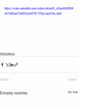
https://video.wixstatic.com/video/a4dad3_a5abd4c9004
c47cd9eac75d05a2ef476/720p/mp4/file.mp4
Informativos
Ver todo
Entradas recientes