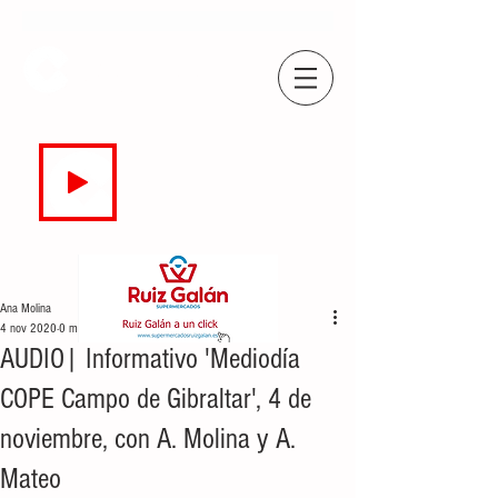
COPE
CAMPO DE GIBRALTAR
94.7 FM
EN DIRECTO
Ana Molina
4 nov 2020
0 min de lectura
AUDIO| Informativo 'Mediodía
COPE Campo de Gibraltar', 4 de
noviembre, con A. Molina y A.
Mateo