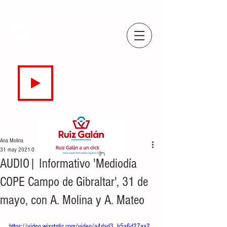
COPE
CAMPO DE GIBRALTAR
94.7 FM
EN DIRECTO
Ana Molina
31 may 2021
0 min de lectura
AUDIO| Informativo 'Mediodía
COPE Campo de Gibraltar', 31 de
mayo, con A. Molina y A. Mateo
https://video.wixstatic.com/video/a4dad3_b5a6d27aa2