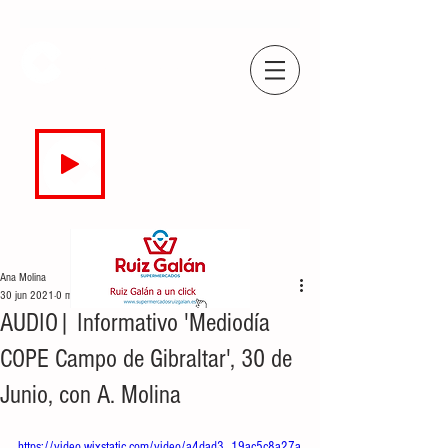
COPE
CAMPO DE GIBRALTAR
94.7 FM
EN DIRECTO
Ana Molina
30 jun 2021
0 min de lectura
AUDIO| Informativo 'Mediodía
COPE Campo de Gibraltar', 30 de
Junio, con A. Molina
https://video.wixstatic.com/video/a4dad3_19ac5c8a27a