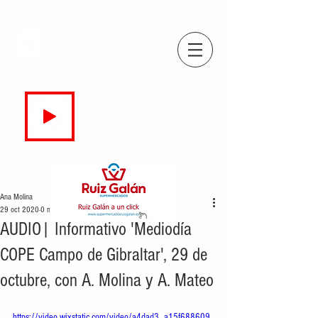
COPE
CAMPO DE GIBRALTAR
94.7 FM
EN DIRECTO
Ana Molina
29 oct 2020
0 min de lectura
AUDIO| Informativo 'Mediodía
COPE Campo de Gibraltar', 29 de
octubre, con A. Molina y A. Mateo
https://video.wixstatic.com/video/a4dad3_a15f688609