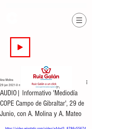
COPE
CAMPO DE GIBRALTAR
94.7 FM
EN DIRECTO
Ana Molina
29 jun 2021
0 min de lectura
AUDIO| Informativo 'Mediodía
COPE Campo de Gibraltar', 29 de
Junio, con A. Molina y A. Mateo
https://video.wixstatic.com/video/a4dad3_8786c55674