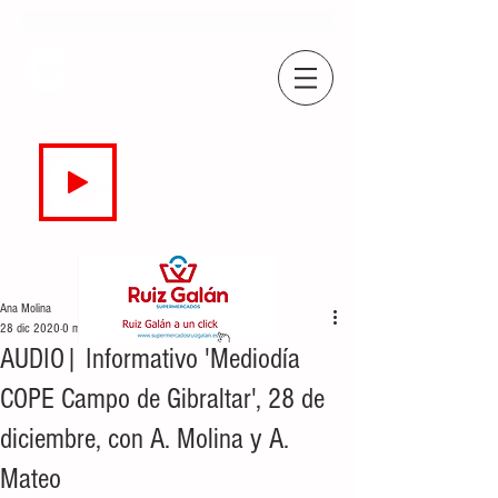
COPE
CAMPO DE GIBRALTAR
94.7 FM
EN DIRECTO
Ana Molina
28 dic 2020
0 min de lectura
AUDIO| Informativo 'Mediodía
COPE Campo de Gibraltar', 28 de
diciembre, con A. Molina y A.
Mateo