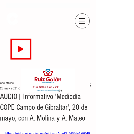
COPE
CAMPO DE GIBRALTAR
94.7 FM
EN DIRECTO
Ana Molina
20 may 2021
0 min de lectura
AUDIO| Informativo 'Mediodía
COPE Campo de Gibraltar', 20 de
mayo, con A. Molina y A. Mateo
https://video.wixstatic.com/video/a4dad3_500dc1995f9