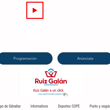
EN DIRECTO
COPE
CAMPO DE GIBRALTAR
94.7 FM
Programación
Anúnciate
o de Gibraltar
Informativos
Deportes COPE
Punto y segui