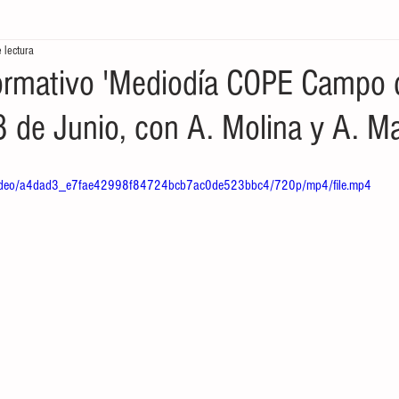
 lectura
tores
Crónicas del Mar
Ecología en la frontera
Economía de
ormativo 'Mediodía COPE Campo 
18 de Junio, con A. Molina y A. M
om/video/a4dad3_e7fae42998f84724bcb7ac0de523bbc4/720p/mp4/file.mp4