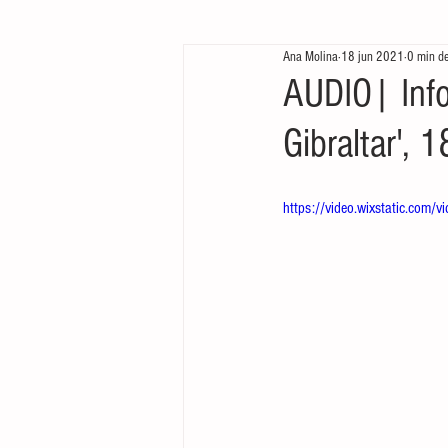
Ana Molina
18 jun 2021
0 min de
Te queremos ver
Arrancamos mo
AUDIO| Inf
Gibraltar', 
https://video.wixstatic.c