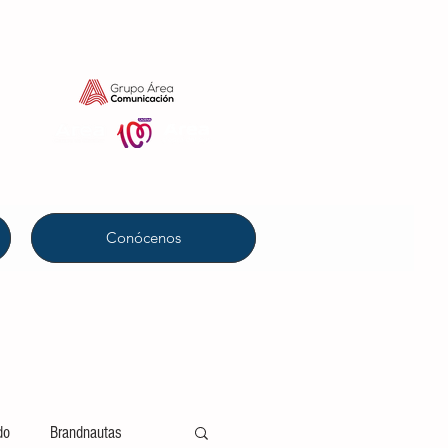
Conócenos
do
Brandnautas