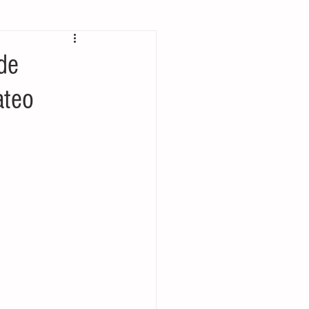
 bolsillo
de
ateo