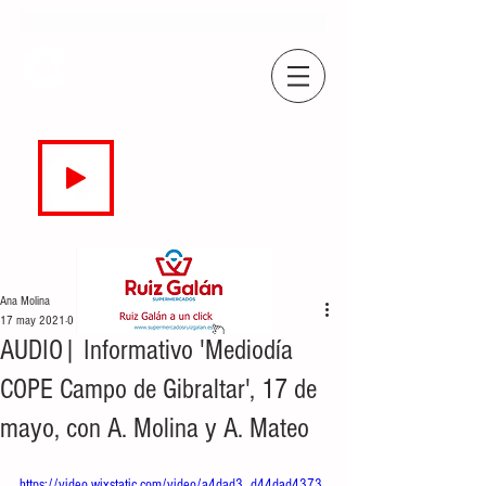
COPE
CAMPO DE GIBRALTAR
94.7 FM
EN DIRECTO
Ana Molina
17 may 2021
0 min de lectura
AUDIO| Informativo 'Mediodía
COPE Campo de Gibraltar', 17 de
mayo, con A. Molina y A. Mateo
https://video.wixstatic.com/video/a4dad3_d44dad4373