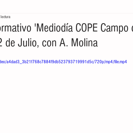
 lectura
tores
Crónicas del Mar
Ecología en la frontera
Economía de
ormativo 'Mediodía COPE Campo 
12 de Julio, con A. Molina
om/video/a4dad3_3b21f768c7884f9db523793719991d5c/720p/mp4/file.mp4