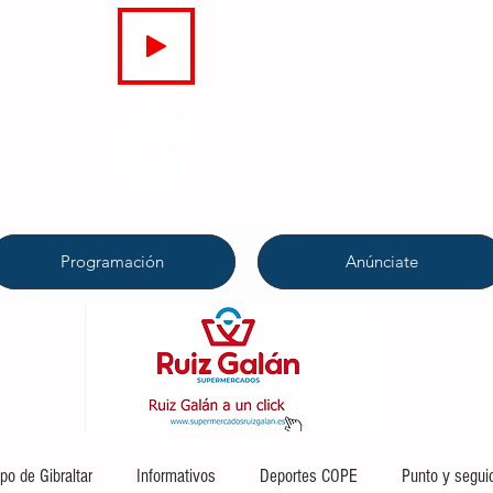
EN DIRECTO
COPE
CAMPO DE GIBRALTAR
94.7 FM
Programación
Anúnciate
o de Gibraltar
Informativos
Deportes COPE
Punto y segui