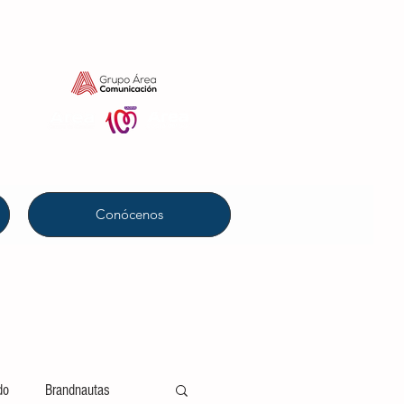
Conócenos
do
Brandnautas