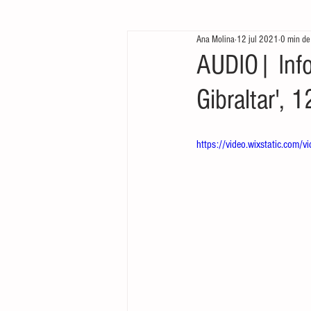
Ana Molina
12 jul 2021
0 min de
Te queremos ver
Arrancamos mo
AUDIO| Inf
Gibraltar', 
https://video.wixstatic.c