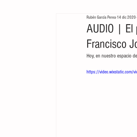
Rubén García Perea
14 dic 2020
Te queremos ver
Arrancamos mo
AUDIO | El 
Francisco J
Hoy, en nuestro espacio de
https://video.wixstatic.c