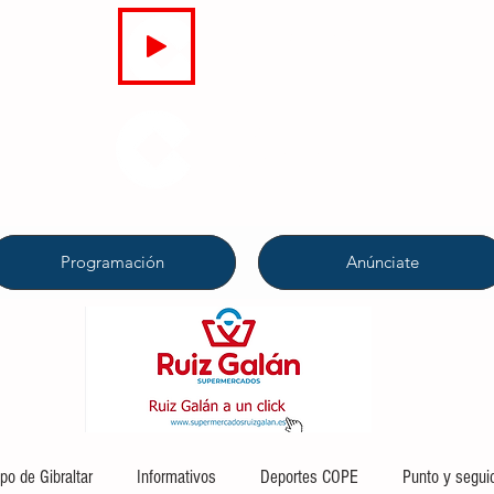
EN DIRECTO
COPE
CAMPO DE GIBRALTAR
94.7 FM
Programación
Anúnciate
o de Gibraltar
Informativos
Deportes COPE
Punto y segui