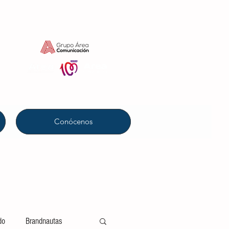
Conócenos
do
Brandnautas