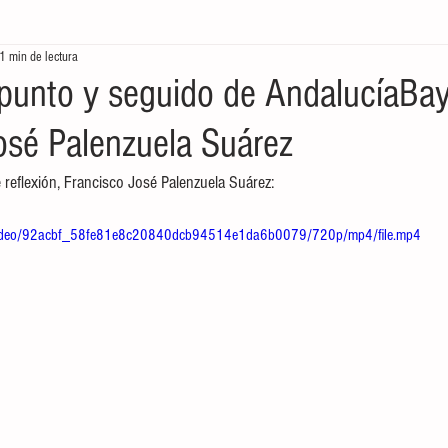
1 min de lectura
tores
Crónicas del Mar
Ecología en la frontera
Economía de
punto y seguido de AndalucíaBa
osé Palenzuela Suárez
 reflexión, Francisco José Palenzuela Suárez:
om/video/92acbf_58fe81e8c20840dcb94514e1da6b0079/720p/mp4/file.mp4