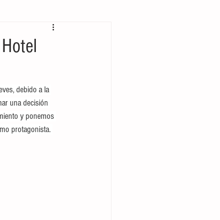
 bolsillo
 Hotel
eves, debido a la 
mar una decisión 
cimiento y ponemos 
omo protagonista. 