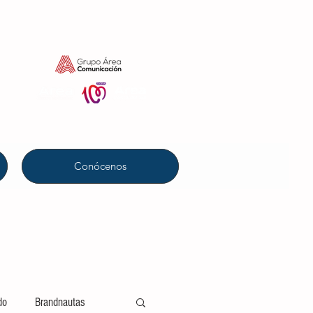
Conócenos
do
Brandnautas