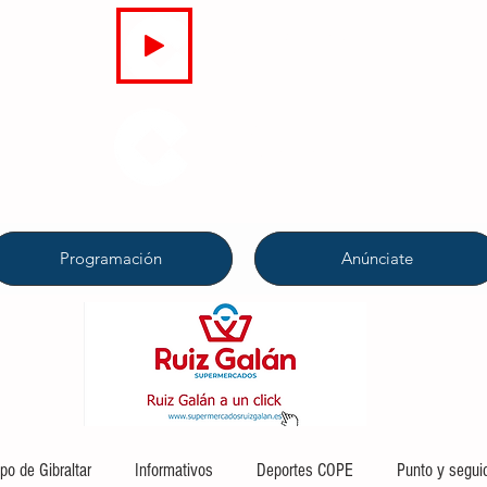
EN DIRECTO
COPE
CAMPO DE GIBRALTAR
94.7 FM
Programación
Anúnciate
o de Gibraltar
Informativos
Deportes COPE
Punto y segui