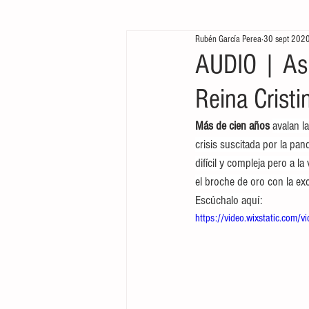
Rubén García Perea
30 sept 202
Te queremos ver
Arrancamos mo
AUDIO | Así
Reina Cristi
Más de cien años 
avalan l
crisis suscitada por la pan
difícil y compleja pero a l
el broche de oro con la ex
Escúchalo aquí:
https://video.wixstatic.c