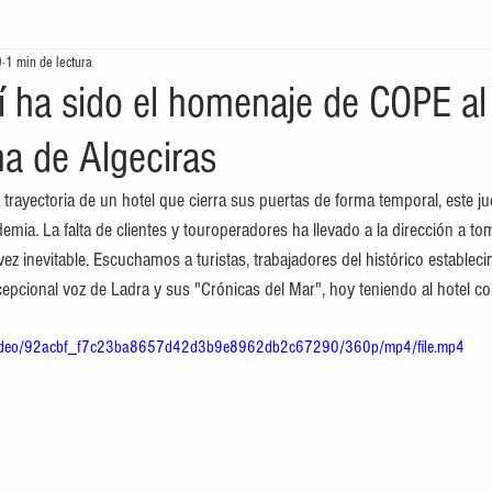
0
1 min de lectura
tores
Crónicas del Mar
Ecología en la frontera
Economía de
 ha sido el homenaje de COPE al
na de Algeciras
a trayectoria de un hotel que cierra sus puertas de forma temporal, este ju
demia. La falta de clientes y touroperadores ha llevado a la dirección a to
a vez inevitable. Escuchamos a turistas, trabajadores del histórico estable
cepcional voz de Ladra y sus "Crónicas del Mar", hoy teniendo al hotel c
om/video/92acbf_f7c23ba8657d42d3b9e8962db2c67290/360p/mp4/file.mp4