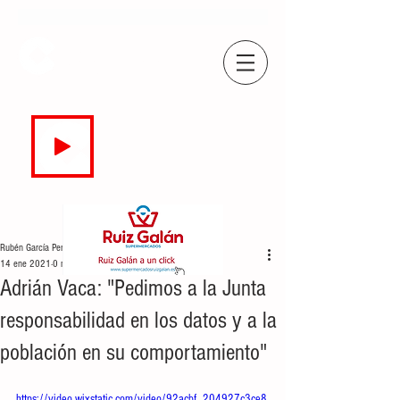
COPE
CAMPO DE GIBRALTAR
94.7 FM
EN DIRECTO
Rubén García Perea
14 ene 2021
0 min de lectura
Adrián Vaca: "Pedimos a la Junta
responsabilidad en los datos y a la
población en su comportamiento"
https://video.wixstatic.com/video/92acbf_204927c3ce8